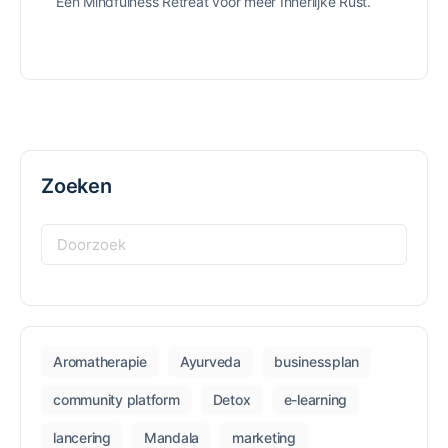
Een Mindfulness Retreat voor meer Innerlijke Rust.
Zoeken
Zoeken
naar:
Aromatherapie
Ayurveda
businessplan
community platform
Detox
e-learning
lancering
Mandala
marketing